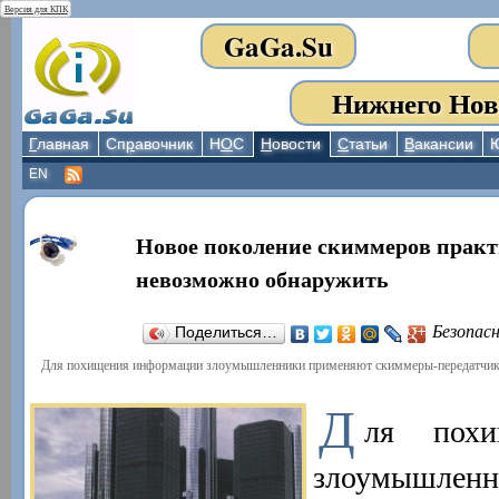
Версия для КПК
GaGa.Su
Нижнего Нов
Г
лавная
Сп
р
авочник
Н
О
С
Н
овости
С
татьи
В
акансии
EN
Новое поколение скиммеров прак
невозможно обнаружить
Безопас
Поделиться…
Для похищения информации злоумышленники применяют скиммеры-передатчики.
Д
ля похи
злоумышле