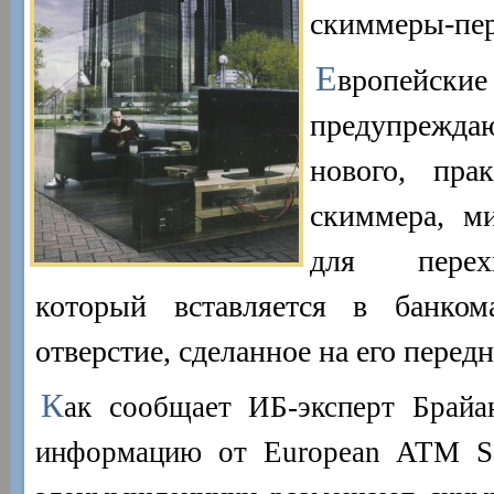
скиммеры-пер
Е
вропе
предупреж
нового, пра
скиммера, м
для перех
который вставляется в банком
отверстие, сделанное на его перед
К
ак сообщает ИБ-эксперт Брайа
информацию от European ATM Se