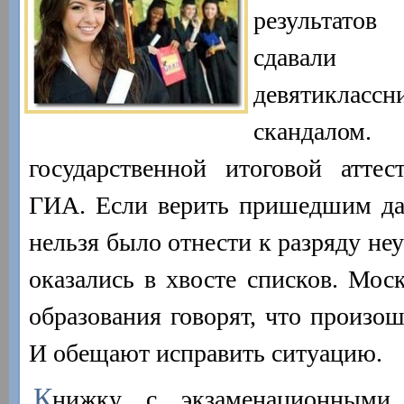
результатов
сдавал
девятиклас
скандало
государственной итоговой аттес
ГИА. Если верить пришедшим дан
нельзя было отнести к разряду не
оказались в хвосте списков. Мос
образования говорят, что произош
И обещают исправить ситуацию.
К
нижку с экзаменационными 