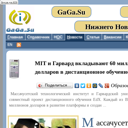
Версия для КПК
GaGa.Su
Нижнего Нов
Г
лавная
Сп
р
авочник
Н
О
С
Н
овости
С
татьи
В
акансии
EN
MIT и Гарвард вкладывают 60 ми
долларов в дистанционное обучени
Образо
Поделиться…
Массачусетский технологический институт и Гарвардский уни
совместный проект дистанционного обучения EdX. Каждый из 
миллионов долларов в развитие платформы и создан ...
М
ассачусе