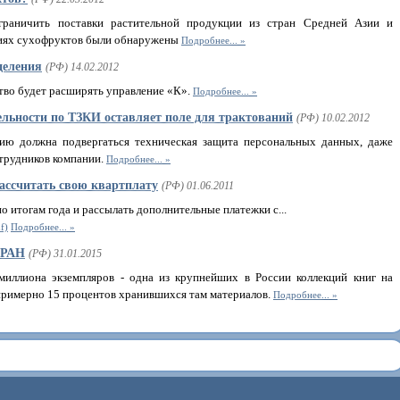
ограничить поставки растительной продукции из стран Средней Азии и
тиях сухофруктов были обнаружены
Подробнее...
деления
(РФ) 14.02.2012
тво будет расширять управление «К».
Подробнее...
ельности по ТЗКИ оставляет поле для трактований
(РФ) 10.02.2012
нию должна подвергаться техническая защита персональных данных, даже
отрудников компании.
Подробнее...
ассчитать свою квартплату
(РФ) 01.06.2011
о итогам года и рассылать дополнительные платежки с...
f)
Подробнее...
 РАН
(РФ) 31.01.2015
миллиона экземпляров - одна из крупнейших в России коллекций книг на
 примерно 15 процентов хранившихся там материалов.
Подробнее...