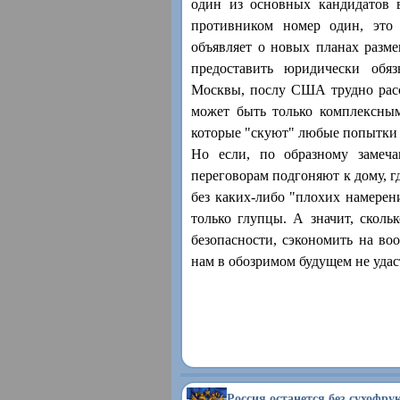
один из основных кандидатов 
противником номер один, это 
объявляет о новых планах разм
предоставить юридически обя
Москвы, послу США трудно расс
может быть только комплексны
которые "скуют" любые попытки 
Но если, по образному замеч
переговорам подгоняют к дому, гд
без каких-либо "плохих намерени
только глупцы. А значит, скол
безопасности, сэкономить на в
нам в обозримом будущем не удас
Россия останется без сухофру