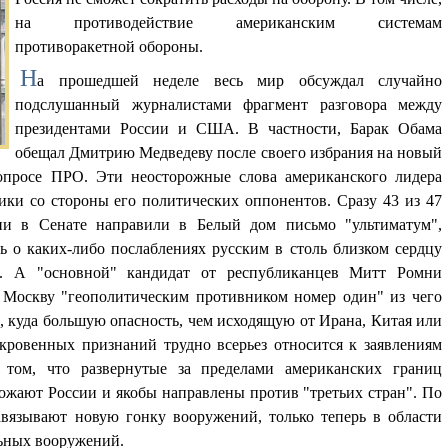
на противодействие американским системам
противоракетной обороны.
Н
а прошедшей неделе весь мир обсуждал случайно
подслушанный журналистами фрагмент разговора между
президентами России и США. В частности, Барак Обама
обещал Дмитрию Медведеву после своего избрания на новый
вопросе ПРО. Эти неосторожные слова американского лидера
ки со стороны его политических оппонентов. Сразу 43 из 47
ии в Сенате направили в Белый дом письмо "ультиматум",
 о каких-либо послаблениях русским в столь близком сердцу
е. А "основной" кандидат от республиканцев Митт Ромни
л Москву "геополитическим противником номер один" из чего
и, куда большую опасность, чем исходящую от Ирана, Китая или
кровенных признаний трудно всерьез относится к заявлениям
том, что развернутые за пределами американских границ
ожают России и якобы направлены против "третьих стран". По
авязывают новую гонку вооружений, только теперь в области
льных вооружений.