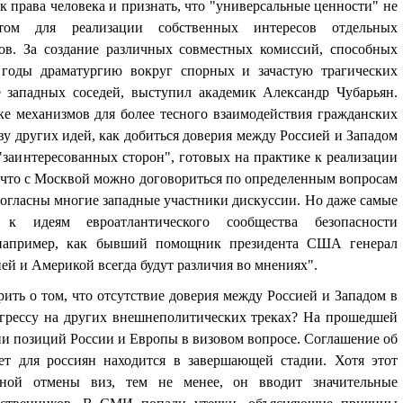
к права человека и признать, что "универсальные ценности" не
нтом для реализации собственных интересов отдельных
ов. За создание различных совместных комиссий, способных
годы драматургию вокруг спорных и зачастую трагических
 западных соседей, выступил академик Александр Чубарьян.
ке механизмов для более тесного взаимодействия гражданских
ву других идей, как добиться доверия между Россией и Западом
 "заинтересованных сторон", готовых на практике к реализации
 что с Москвой можно договориться по определенным вопросам
огласны многие западные участники дискуссии. Но даже самые
 к идеям евроатлантического сообщества безопасности
 например, как бывший помощник президента США генерал
ей и Америкой всегда будут различия во мнениях".
рить о том, что отсутствие доверия между Россией и Западом в
огрессу на других внешнеполитических треках? На прошедшей
ии позиций России и Европы в визовом вопросе. Соглашение об
т для россиян находится в завершающей стадии. Хотя этот
лной отмены виз, тем не менее, он вводит значительные