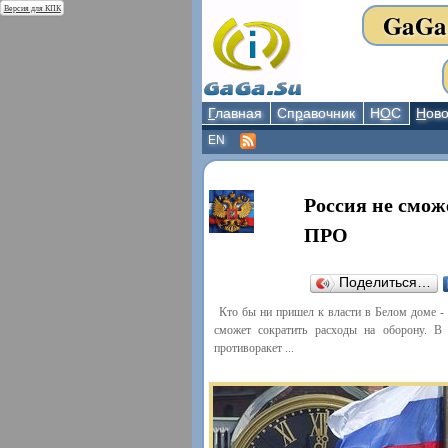
Версия для КПК
GaGa
Г
лавная
Сп
р
авочник
Н
О
С
Н
ово
EN
Россия не смож
ПРО
Поделиться…
Кто бы ни пришел к власти в Белом доме - 
сможет сократить расходы на оборону. В 
противоракет ...