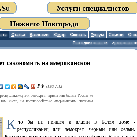
.Su
Услуги специалистов
Нижнего Новгорода
сти
С
татьи
В
акансии
Ю
м
ор
Скачать
Ф
орум
Ссылки
О н
Последние новости
Архив новост
ет сэкономить на американской
РФ
31.03.2012
республиканец или демократ, черный или белый, Россия не
том числе, на противодействие американским системам
К
то бы ни пришел к власти в Белом доме -
республиканец или демократ, черный или белый,
Россия не сможет сократить расходы на оборону. В том числе,