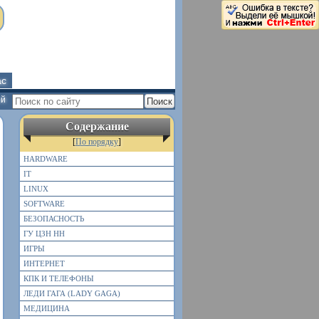
ас
ей
Содержание
[
По порядку
]
HARDWARE
IT
LINUX
SOFTWARE
БЕЗОПАСНОСТЬ
ГУ ЦЗН НН
ИГРЫ
ИНТЕРНЕТ
КПК И ТЕЛЕФОНЫ
ЛЕДИ ГАГА (LADY GAGA)
МЕДИЦИНА