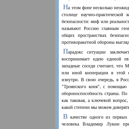
Н
а этом фоне несколько неожи
столице научно-практической 
безопасности: миф или реальнос
называют Россию главным геоп
общих пространствах безопас
противоракетной обороны выгляд
П
арадокс ситуации заключа
воспринимает идею единой евр
западные соседи считают, что М
или иной кооперации в этой с
изнутри. В свою очередь, в Рос
"Троянского коня", с помощью 
обороноспособность страны. По 
как таковая, а ключевой вопрос
какой степени мы можем доверять 
В
качестве одного из первых
человека Владимир Лукин пре