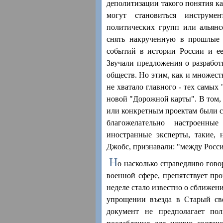
деполитизации такого понятия ка
могут становиться инструме
политических групп или альянс
снять накрученную в прошлые 
событий в истории России и ее
Звучали предложения о разработ
обществ. Но этим, как и множест
не хватало главного - тех самых
новой "Дорожной карты". В том,
или конкретным проектам были с
благожелательно настроенные
иностранные эксперты, такие,
Джобс, признавали: "между Росси
Н
о насколько справедливо гово
военной сфере, препятствует пр
неделе стало известно о сближен
упрощении въезда в Старый све
документ не предполагает по