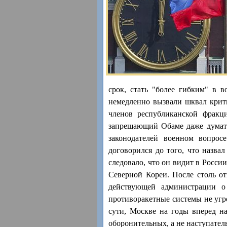
срок, стать "более гибким" в 
немедленно вызвали шквал крити
членов республиканской фракц
запрещающий Обаме даже думать
законодателей военном вопрос
договорился до того, что назва
следовало, что он видит в Росси
Северной Кореи. После столь от
действующей администрации о 
противоракетные системы не угр
сути, Москве на годы вперед н
оборонительных, а не наступате