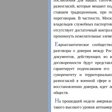
послабления для наших соотеч
разногласий, которые мешают по
ставшем традиционным, при по
переговорам. В частности, Моск
владельцев служебных паспортов.
отсутствует достаточный контро
проникнуть нежелательные элеме
Е
вроатлантическое сообществ
разговоры о доверии между Ро
документов, действующих во в
договоренности будут представ
гарантирует подписавшим его 
суверенитету и территориальн
разногласий в военной сфере и
восстановлению доверия, идет л
обществ.
Н
а прошедшей неделе америка
такого высокого уровня антиамер