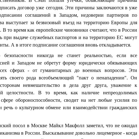
ественников. В СМИ попали утечки, объясняющие причины
дписать договор уже сегодня. Эти причины заключаются в уже
дписании соглашений в Западом, недоверии партнеров по
ва выступает за безвизовый въезд на территорию Европы для
 В то время как европейские чиновники считают, что в России
ль при выдаче служебных паспортов и на территорию ЕС могут
нты. А в итоге подписание соглашения вновь откладывается.
о безопасности никогда не станет реальностью, если все
ссией и Западом не обретут форму юридически обязывающих
сех сферах - от гуманитарных до военных вопросов. Эти
лять своего рода всеобъемлющий "пакт о ненападении". Он
сторонам невмешательство в дела друг друга, уважение к
ой целостности. В то время, как наличие непреодолимых
 сфере обороноспособности, сводит на нет любые усилия по
и речь о культурном обмене или взаимодействии гражданских
нский посол в Москве Майкл Макфолл заметил, что не ожидал
иканизма в России. Высказывание довольно лицемерное - когда