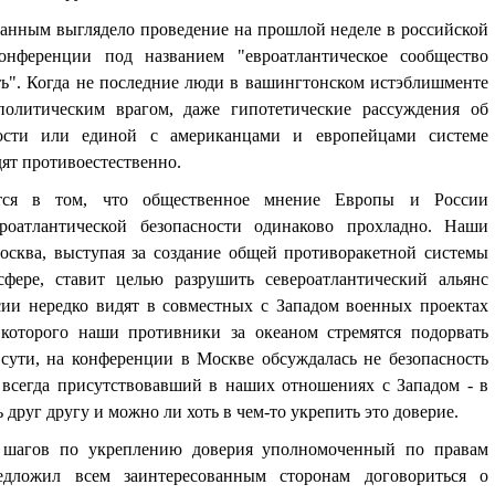
данным выглядело проведение на прошлой неделе в российской
конференции под названием "евроатлантическое сообщество
ть". Когда не последние люди в вашингтонском истэблишменте
олитическим врагом, даже гипотетические рассуждения об
ности или единой с американцами и европейцами системе
ят противоестественно.
ется в том, что общественное мнение Европы и России
оатлантической безопасности одинаково прохладно. Наши
осква, выступая за создание общей противоракетной системы
фере, ставит целью разрушить североатлантический альянс
сии нередко видят в совместных с Западом военных проектах
которого наши противники за океаном стремятся подорвать
сути, на конференции в Москве обсуждалась не безопасность
, всегда присутствовавший в наших отношениях с Западом - в
друг другу и можно ли хоть в чем-то укрепить это доверие.
 шагов по укреплению доверия уполномоченный по правам
дложил всем заинтересованным сторонам договориться о