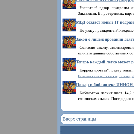
Роспотребнадзор пригрозил 
Закавказья. В проверенных пар
МВД создаст новые IT подраз
По указу президента РФ ведомс
Закон о лицензировании деят
Согласно закону, лицензирова
если это данные собственных с
Теперь каждый легко может р
Корректировать" подачу тепла п
Полезная книжка: Все о квартплате (pd
Пожар в библиотеке ИНИОН
Библиотека насчитывает 14,2 
славянских языках. Пострадало
Вверх страницы
.