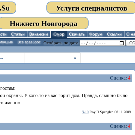
.Su
Услуги специалистов
Нижнего Новгорода
сти
С
татьи
В
акансии
Ю
м
ор
Скачать
Ф
орум
Ссылки
О н
 лучшие
Все вразброс
Отобрать по дате:
 →
»
Оценка:
4
гостям:
ой охраны. У кого-то из вас горит дом. Правда, слышно было
ого именно.
№10
Roy D Spengler
06.11.2009
Оценка:
4