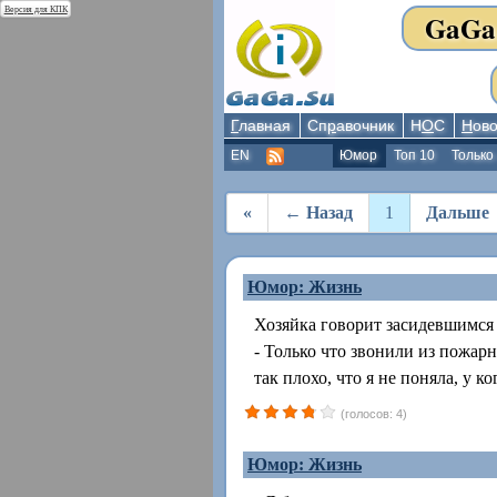
Версия для КПК
GaGa
Г
лавная
Сп
р
авочник
Н
О
С
Н
ово
EN
Юмор
Топ 10
Только
«
← Назад
1
Дальше
Юмор: Жизнь
Хозяйка говорит засидевшимся 
- Только что звонили из пожарн
так плохо, что я не поняла, у к
(голосов: 4)
Юмор: Жизнь