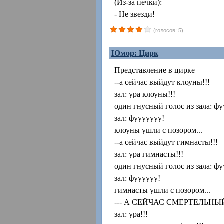
(Из-за печки):
- Не звезди!
(голосов: 5)
Юмор: Цирк
Представление в цирке
--а сейчас выйдут клоуны!!!
зал: ура клоуны!!!
один гнусный голос из зала: фу
зал: фууууууу!
клоуны ушли с позором...
--а сейчас выйдут гимнасты!!!
зал: ура гимнасты!!!
один гнусный голос из зала: фу
зал: фуууууу!
гимнасты ушли с позором...
--- А СЕЙЧАС СМЕРТЕЛЬНЫ
зал: ура!!!