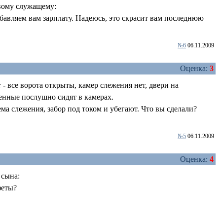
вому служащему:
ибавляем вам зарплату. Надеюсь, это скрасит вам последнюю
№6
06.11.2009
Оценка:
3
- все ворота открыты, камер слежения нет, двери на
ченные послушно сидят в камерах.
тема слежения, забор под током и убегают. Что вы сделали?
№5
06.11.2009
Оценка:
4
 сына:
феты?