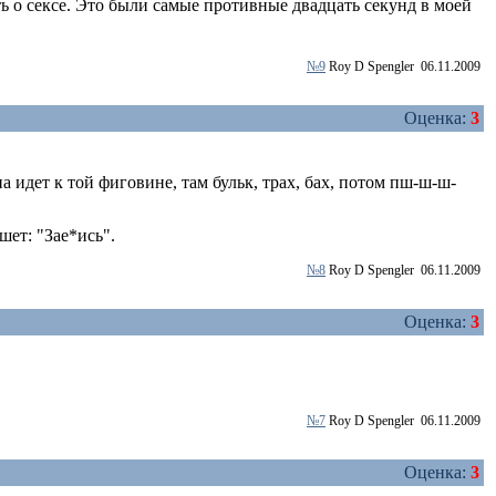
ть о сексе. Это были самые противные двадцать секунд в моей
№9
Roy D Spengler
06.11.2009
Оценка:
3
на идет к той фиговине, там бульк, трах, бах, потом пш-ш-ш-
шет: "Зае*ись".
№8
Roy D Spengler
06.11.2009
Оценка:
3
№7
Roy D Spengler
06.11.2009
Оценка:
3