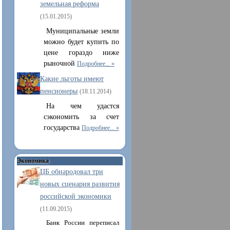
земельная реформа
(15.01.2015)
Муниципальные земли
можно будет купить по
цене гораздо ниже
рыночной
Подробнее...
Какие льготы имеют
пенсионеры
(18.11.2014)
На чем удастся
сэкономить за счет
государства
Подробнее...
Экономика
ЦБ обнародовал три
новых сценария развития
российской экономики
(11.09.2015)
Банк России переписал