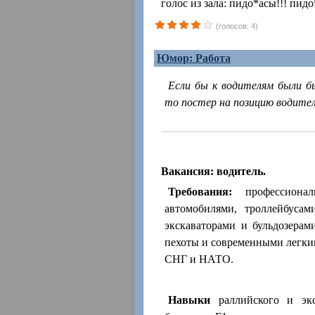
голос из зала: пидо*асы!!! пидо
(голосов: 4)
Юмор: Работа
Если бы к водителям были б
то постер на позицию водител
Вакансия: водитель.
Требования:
профессионал
автомобилями, троллейбусам
экскаваторами и бульдозера
пехоты и современными легки
СНГ и НАТО.
Навыки
раллийского и экс