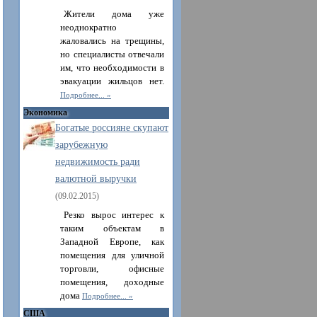
Жители дома уже
неоднократно
жаловались на трещины,
но специалисты отвечали
им, что необходимости в
эвакуации жильцов нет.
Подробнее...
Экономика
Богатые россияне скупают
зарубежную
недвижимость ради
валютной выручки
(09.02.2015)
Резко вырос интерес к
таким объектам в
Западной Европе, как
помещения для уличной
торговли, офисные
помещения, доходные
дома
Подробнее...
США