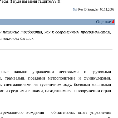
*асы!!! куда вы меня тащите???!!!!
№3
Roy D Spengler
05.11.2009
Оценка:
4
ы похожие требования, как к современным программистам,
я выглядел бы так:
ьные навыки управлении легковыми и грузовыми
и, трамваями, поездами метрополитена и фуникулерами,
ми, спецмашинами на гусеничном ходу, боевыми машинами
ми и средними танками, находящимися на вооружении стран
тремального вождения - обязательны, опыт управления