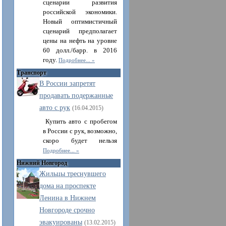
сценарии развития
российской экономики.
Новый оптимистичный
сценарий предполагает
цены на нефть на уровне
60 долл./барр. в 2016
году.
Подробнее...
Транспорт
В России запретят
продавать подержанные
авто с рук
(16.04.2015)
Купить авто с пробегом
в России с рук, возможно,
скоро будет нельзя
Подробнее...
Нижний Новгород
Жильцы треснувшего
дома на проспекте
Ленина в Нижнем
Новгороде срочно
эвакуированы
(13.02.2015)