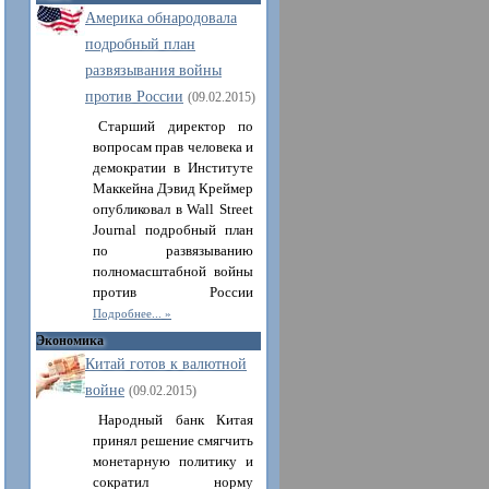
Америка обнародовала
подробный план
развязывания войны
против России
(09.02.2015)
Старший директор по
вопросам прав человека и
демократии в Институте
Маккейна Дэвид Креймер
опубликовал в Wall Strеet
Journal подробный план
по развязыванию
полномасштабной войны
против России
Подробнее...
Экономика
Китай готов к валютной
войне
(09.02.2015)
Народный банк Китая
принял решение смягчить
монетарную политику и
сократил норму