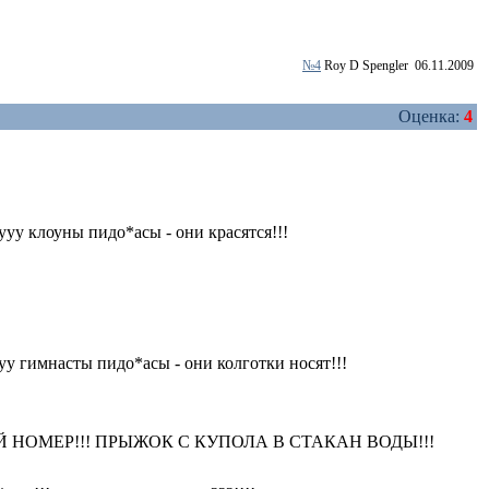
№4
Roy D Spengler
06.11.2009
Оценка:
4
ууу клоуны пидо*асы - они красятся!!!
уу гимнасты пидо*асы - они колготки носят!!!
Й НОМЕР!!! ПРЫЖОК С КУПОЛА В СТАКАН ВОДЫ!!!