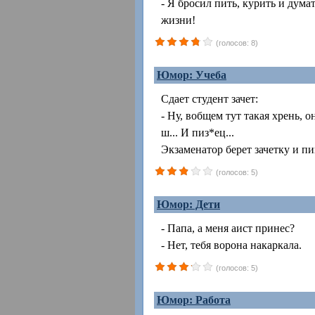
- Я бросил пить, курить и дума
жизни!
(голосов: 8)
Юмор: Учеба
Сдает студент зачет:
- Ну, вобщем тут такая хрень, о
ш... И пиз*ец...
Экзаменатор берет зачетку и пи
(голосов: 5)
Юмор: Дети
- Папа, а меня аист принес?
- Нет, тебя ворона накаркала.
(голосов: 5)
Юмор: Работа