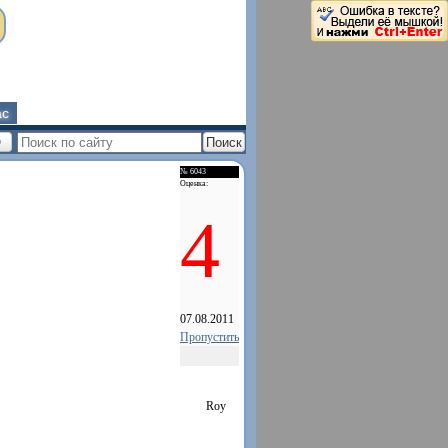
ас
№ 6043
Оценка:
4
07.08.2011
Пропустить
Roy