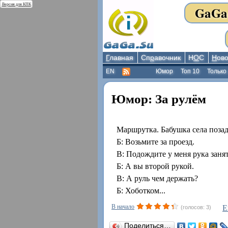
Версия для КПК
GaGa
Г
лавная
Сп
р
авочник
Н
О
С
Н
ово
EN
Юмор
Топ 10
Только
Юмор: За рулём
Маршрутка. Бабушка села позад
Б: Возьмите за проезд.
В: Подождите у меня рука занят
Б: А вы второй рукой.
В: А руль чем держать?
Б: Хоботком...
В начало
Е
(голосов: 3)
Поделиться…