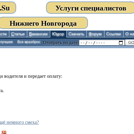
.Su
Услуги специалистов
Нижнего Новгорода
сти
С
татьи
В
акансии
Ю
м
ор
Скачать
Ф
орум
Ссылки
О н
 лучшие
Все вразброс
Отобрать по дате:
и водителя и передает оплату:
а.
щё немного смеха?