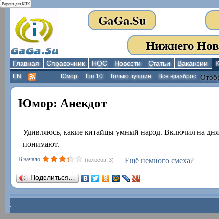
Версия для КПК
GaGa.Su
Нижнего Нов
Г
лавная
Сп
р
авочник
Н
О
С
Н
овости
С
татьи
В
акансии
EN
Юмор
Топ 10
Только лучшие
Все вразброс
Отобр
Юмор: Анекдот
Удивляюсь, какие китайцы умный народ. Включил на днях
понимают.
В начало
Ещё немного смеха?
(голосов: 3)
Поделиться…
.