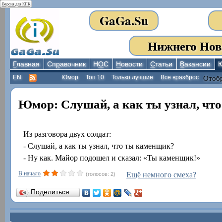
Версия для КПК
GaGa.Su
Нижнего Нов
Г
лавная
Сп
р
авочник
Н
О
С
Н
овости
С
татьи
В
акансии
EN
Юмор
Топ 10
Только лучшие
Все вразброс
Отобр
Юмор: Слушай, а как ты узнал, чт
Из разговора двух солдат:
- Слушай, а как ты узнал, что ты каменщик?
- Ну как. Майор подошел и сказал: «Ты каменщик!»
В начало
Ещё немного смеха?
(голосов: 2)
Поделиться…
.