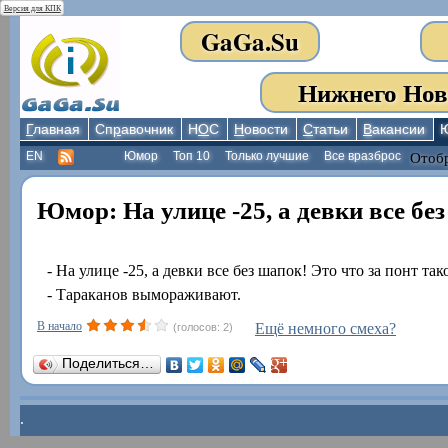
Версия для КПК
GaGa.Su
Нижнего Нов
Г
лавная
Сп
р
авочник
Н
О
С
Н
овости
С
татьи
В
акансии
EN
Юмор
Топ 10
Только лучшие
Все вразброс
Отобр
Юмор: На улице -25, а девки все без
- На улице -25, а девки все без шапок! Это что за понт так
- Тараканов вымораживают.
В начало
Ещё немного смеха?
(голосов: 2)
Поделиться…
.