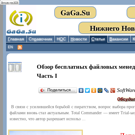
Версия для КПК
GaGa.Su
Нижнего Нов
Г
лавная
Сп
р
авочник
Н
О
С
Н
овости
С
татьи
В
акансии
EN
Обзор бесплатных файловых менед
Часть I
SoftWar
Поделиться…
В связи с усилившейся борьбой с пиратством, вопрос выбора про
файлами вновь стал актуальным. Total Commander — имеет Trial-ь
известно, что автор разрешает использ ...