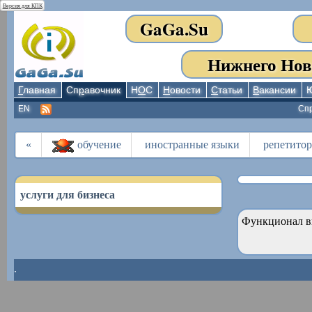
Версия для КПК
GaGa.Su
Нижнего Нов
Г
лавная
Сп
р
авочник
Н
О
С
Н
овости
С
татьи
В
акансии
EN
Сп
«
обучение
иностранные языки
репетито
услуги для бизнеса
Функционал в
.