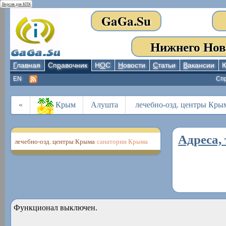
Версия для КПК
GaGa.Su
Нижнего Нов
Г
лавная
Сп
р
авочник
Н
О
С
Н
овости
С
татьи
В
акансии
EN
Сп
«
Крым
Алушта
лечебно-озд. центры Кры
Адреса, 
лечебно-озд. центры Крыма
санатории Крыма
Функционал выключен.