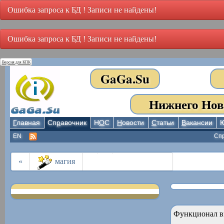
Ошибка запроса к БД ! Записи не найдены!
Ошибка запроса к БД ! Записи не найдены!
Версия для КПК
GaGa.Su
Нижнего Нов
Г
лавная
Сп
р
авочник
Н
О
С
Н
овости
С
татьи
В
акансии
EN
Сп
«
магия
Функционал в