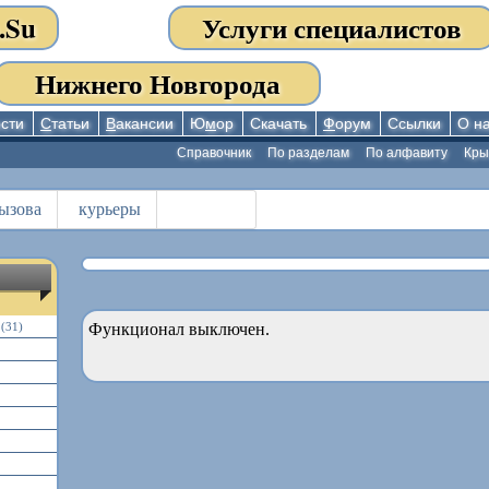
.Su
Услуги специалистов
Нижнего Новгорода
сти
С
татьи
В
акансии
Ю
м
ор
Скачать
Ф
орум
Ссылки
О н
Справочник
По разделам
По алфавиту
Кр
ызова
курьеры
(31)
Функционал выключен.