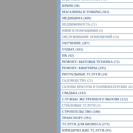
КРЫМ (38)
МАГАЗИНЫ И ТОВАРЫ (363)
МЕДИЦИНА (468)
НЕДВИЖИМОСТЬ (21)
НЯНИ И ПОМОЩНИКИ (4)
ОБСЛУЖИВАНИЕ ПОМЕЩЕНИЙ (14)
ОБУЧЕНИЕ (287)
ОТДЫХ (165)
ПК (42)
РЕМОНТ: БЫТОВАЯ ТЕХНИКА (72)
РЕМОНТ: КВАРТИРЫ (295)
РИТУАЛЬНЫЕ УСЛУГИ (24)
САДОВОДСТВО (21)
САЛОНЫ КРАСОТЫ И ПАРИКМАХЕРСКИЕ (62
СВАДЬБА (143)
СЛУЖБЫ ЭКСТРЕННОГО ВЫЗОВА (122)
СТРАХОВЫЕ УСЛУГИ (3)
СТРОИТЕЛЬСТВО (580)
ТРАНСПОРТ (391)
УСЛУГИ ДЛЯ БИЗНЕСА (273)
ЮРИДИЧЕСКИЕ УСЛУГИ (95)