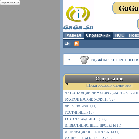
Версия для КПК
GaGa
Г
лавная
Сп
р
авочник
Н
О
С
Н
ово
EN
«
службы экстренного в
Содержание
[
Нижегородский справочник
]
АВТОСТАНЦИИ НИЖЕГОРОДСКОЙ ОБЛАСТИ 
БУХГАЛТЕРСКИЕ УСЛУГИ (32)
ВЕТЕРИНАРИЯ (14)
ГОСТИНИЦЫ (15)
ГОСУЧРЕЖДЕНИЯ (166)
ИНВЕСТИЦИОННЫЕ ПРОЕКТЫ (1)
ИННОВАЦИОННЫЕ ПРОЕКТЫ (1)
КАДРОВЫЕ АГЕНТСТВА (43)