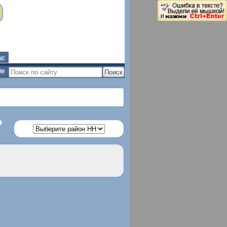
ас
ым