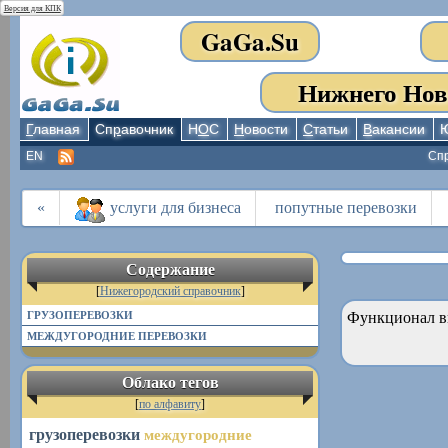
Версия для КПК
GaGa.Su
Нижнего Нов
Г
лавная
Сп
р
авочник
Н
О
С
Н
овости
С
татьи
В
акансии
EN
Сп
«
услуги для бизнеса
попутные перевозки
Содержание
[
Нижегородский справочник
]
ГРУЗОПЕРЕВОЗКИ
Функционал в
МЕЖДУГОРОДНИЕ ПЕРЕВОЗКИ
Облако тегов
[
по алфавиту
]
грузоперевозки
междугородние