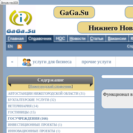
Версия для КПК
GaGa.Su
Нижнего Нов
Г
лавная
Сп
р
авочник
Н
О
С
Н
овости
С
татьи
В
акансии
EN
Сп
«
услуги для бизнеса
прочие услуги
Содержание
[
Нижегородский справочник
]
АВТОСТАНЦИИ НИЖЕГОРОДСКОЙ ОБЛАСТИ (31)
Функционал в
БУХГАЛТЕРСКИЕ УСЛУГИ (32)
ВЕТЕРИНАРИЯ (14)
ГОСТИНИЦЫ (15)
ГОСУЧРЕЖДЕНИЯ (166)
ИНВЕСТИЦИОННЫЕ ПРОЕКТЫ (1)
ИННОВАЦИОННЫЕ ПРОЕКТЫ (1)