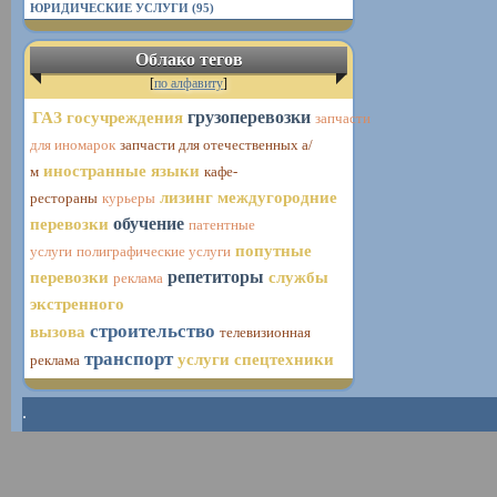
ЮРИДИЧЕСКИЕ УСЛУГИ (95)
Облако тегов
[
по алфавиту
]
ГАЗ
госучреждения
грузоперевозки
запчасти
запчасти для отечественных а/
для иномарок
иностранные языки
м
кафе-
лизинг
междугородние
рестораны
курьеры
перевозки
обучение
патентные
попутные
услуги
полиграфические услуги
перевозки
репетиторы
службы
реклама
экстренного
строительство
вызова
телевизионная
транспорт
услуги спецтехники
реклама
.