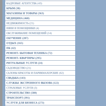
КАДРОВЫЕ АГЕНТСТВА (43)
КРЫМ (38)
МАГАЗИНЫ И ТОВАРЫ (363)
МЕДИЦИНА (468)
НЕДВИЖИМОСТЬ (21)
НЯНИ И ПОМОЩНИКИ (4)
ОБСЛУЖИВАНИЕ ПОМЕЩЕНИЙ (14)
ОБУЧЕНИЕ (287)
ОТДЫХ (165)
ПК (42)
РЕМОНТ: БЫТОВАЯ ТЕХНИКА (72)
РЕМОНТ: КВАРТИРЫ (295)
РИТУАЛЬНЫЕ УСЛУГИ (24)
САДОВОДСТВО (21)
САЛОНЫ КРАСОТЫ И ПАРИКМАХЕРСКИЕ (62)
СВАДЬБА (143)
СЛУЖБЫ ЭКСТРЕННОГО ВЫЗОВА (122)
СТРАХОВЫЕ УСЛУГИ (3)
СТРОИТЕЛЬСТВО (580)
ТРАНСПОРТ (391)
УСЛУГИ ДЛЯ БИЗНЕСА (273)