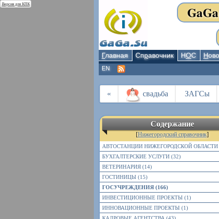
Версия для КПК
GaGa
Г
лавная
Сп
р
авочник
Н
О
С
Н
ово
EN
«
свадьба
ЗАГСы
Содержание
[
Нижегородский справочник
]
АВТОСТАНЦИИ НИЖЕГОРОДСКОЙ ОБЛАСТИ 
БУХГАЛТЕРСКИЕ УСЛУГИ (32)
ВЕТЕРИНАРИЯ (14)
ГОСТИНИЦЫ (15)
ГОСУЧРЕЖДЕНИЯ (166)
ИНВЕСТИЦИОННЫЕ ПРОЕКТЫ (1)
ИННОВАЦИОННЫЕ ПРОЕКТЫ (1)
КАДРОВЫЕ АГЕНТСТВА (43)