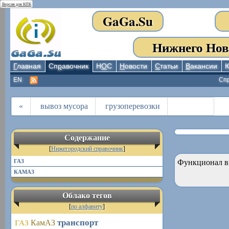
Версия для КПК
GaGa.Su
Нижнего Нов
Г
лавная
Сп
р
авочник
Н
О
С
Н
овости
С
татьи
В
акансии
EN
Сп
«
вывоз мусора
грузоперевозки
Содержание
[
Нижегородский справочник
]
ГАЗ
Функционал в
КАМАЗ
Облако тегов
[
по алфавиту
]
транспорт
ГАЗ
КамАЗ