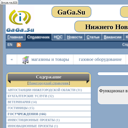
Версия для КПК
GaGa.Su
Нижнего Нов
Г
лавная
Сп
р
авочник
Н
О
С
Н
овости
С
татьи
В
акансии
EN
Сп
«
магазины и товары
газовое оборудование
Содержание
[
Нижегородский справочник
]
АВТОСТАНЦИИ НИЖЕГОРОДСКОЙ ОБЛАСТИ (31)
Функционал в
БУХГАЛТЕРСКИЕ УСЛУГИ (32)
ВЕТЕРИНАРИЯ (14)
ГОСТИНИЦЫ (15)
ГОСУЧРЕЖДЕНИЯ (166)
ИНВЕСТИЦИОННЫЕ ПРОЕКТЫ (1)
ИННОВАЦИОННЫЕ ПРОЕКТЫ (1)