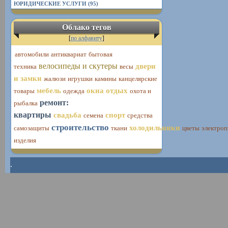
ЮРИДИЧЕСКИЕ УСЛУГИ (95)
Облако тегов
[
по алфавиту
]
автомобили
антиквариат
бытовая
велосипеды и скутеры
двери
техника
весы
и замки
жалюзи
игрушки
камины
канцелярские
мебель
окна
отдых
товары
одежда
охота и
ремонт:
рыбалка
квартиры
свадьба
спорт
семена
средства
строительство
холодильники
самозащиты
ткани
цветы
электро
изделия
.