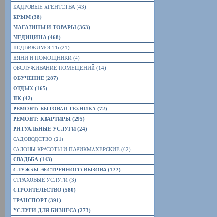
КАДРОВЫЕ АГЕНТСТВА (43)
КРЫМ (38)
МАГАЗИНЫ И ТОВАРЫ (363)
МЕДИЦИНА (468)
НЕДВИЖИМОСТЬ (21)
НЯНИ И ПОМОЩНИКИ (4)
ОБСЛУЖИВАНИЕ ПОМЕЩЕНИЙ (14)
ОБУЧЕНИЕ (287)
ОТДЫХ (165)
ПК (42)
РЕМОНТ: БЫТОВАЯ ТЕХНИКА (72)
РЕМОНТ: КВАРТИРЫ (295)
РИТУАЛЬНЫЕ УСЛУГИ (24)
САДОВОДСТВО (21)
САЛОНЫ КРАСОТЫ И ПАРИКМАХЕРСКИЕ (62)
СВАДЬБА (143)
СЛУЖБЫ ЭКСТРЕННОГО ВЫЗОВА (122)
СТРАХОВЫЕ УСЛУГИ (3)
СТРОИТЕЛЬСТВО (580)
ТРАНСПОРТ (391)
УСЛУГИ ДЛЯ БИЗНЕСА (273)