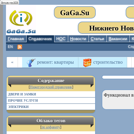
Версия для КПК
GaGa.Su
Нижнего Нов
Г
лавная
Сп
р
авочник
Н
О
С
Н
овости
С
татьи
В
акансии
EN
Сп
«
ремонт: квартиры
строительство
Содержание
[
Нижегородский справочник
]
ДВЕРИ И ЗАМКИ
Функционал в
ПРОЧИЕ УСЛУГИ
ЭЛЕКТРИКИ
Облако тегов
[
по алфавиту
]