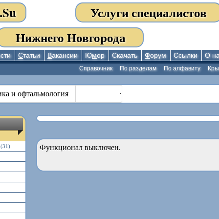
.Su
Услуги специалистов
Нижнего Новгорода
сти
С
татьи
В
акансии
Ю
м
ор
Скачать
Ф
орум
Ссылки
О н
Справочник
По разделам
По алфавиту
Кр
.
ика и офтальмология
(31)
Функционал выключен.