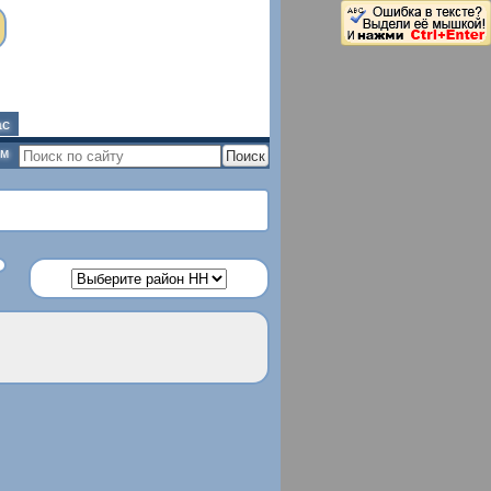
ас
ым