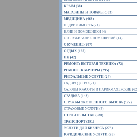
КРЫМ (38)
МАГАЗИНЫ И ТОВАРЫ (363)
МЕДИЦИНА (468)
НЕДВИЖИМОСТЬ (21)
НЯНИ И ПОМОЩНИКИ (4)
ОБСЛУЖИВАНИЕ ПОМЕЩЕНИЙ (14)
ОБУЧЕНИЕ (287)
ОТДЫХ (165)
ПК (42)
РЕМОНТ: БЫТОВАЯ ТЕХНИКА (72)
РЕМОНТ: КВАРТИРЫ (295)
РИТУАЛЬНЫЕ УСЛУГИ (24)
САДОВОДСТВО (21)
САЛОНЫ КРАСОТЫ И ПАРИКМАХЕРСКИЕ (62
СВАДЬБА (143)
СЛУЖБЫ ЭКСТРЕННОГО ВЫЗОВА (122)
СТРАХОВЫЕ УСЛУГИ (3)
СТРОИТЕЛЬСТВО (580)
ТРАНСПОРТ (391)
УСЛУГИ ДЛЯ БИЗНЕСА (273)
ЮРИДИЧЕСКИЕ УСЛУГИ (95)