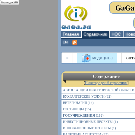
Версия для КПК
GaGa
Г
лавная
Сп
р
авочник
Н
О
С
Н
ово
EN
«
медицина
опт
Содержание
[
Нижегородский справочник
]
АВТОСТАНЦИИ НИЖЕГОРОДСКОЙ ОБЛАСТИ 
БУХГАЛТЕРСКИЕ УСЛУГИ (32)
ВЕТЕРИНАРИЯ (14)
ГОСТИНИЦЫ (15)
ГОСУЧРЕЖДЕНИЯ (166)
ИНВЕСТИЦИОННЫЕ ПРОЕКТЫ (1)
ИННОВАЦИОННЫЕ ПРОЕКТЫ (1)
КАДРОВЫЕ АГЕНТСТВА (43)