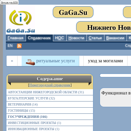
Версия для КПК
GaGa.Su
Нижнего Нов
Г
лавная
Сп
р
авочник
Н
О
С
Н
овости
С
татьи
В
акансии
EN
Сп
«
ритуальные услуги
уход за могилами
Содержание
[
Нижегородский справочник
]
АВТОСТАНЦИИ НИЖЕГОРОДСКОЙ ОБЛАСТИ (31)
Функционал в
БУХГАЛТЕРСКИЕ УСЛУГИ (32)
ВЕТЕРИНАРИЯ (14)
ГОСТИНИЦЫ (15)
ГОСУЧРЕЖДЕНИЯ (166)
ИНВЕСТИЦИОННЫЕ ПРОЕКТЫ (1)
ИННОВАЦИОННЫЕ ПРОЕКТЫ (1)