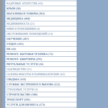
КАДРОВЫЕ АГЕНТСТВА (43)
КРЫМ (38)
МАГАЗИНЫ И ТОВАРЫ (363)
МЕДИЦИНА (468)
НЕДВИЖИМОСТЬ (21)
НЯНИ И ПОМОЩНИКИ (4)
ОБСЛУЖИВАНИЕ ПОМЕЩЕНИЙ (14)
ОБУЧЕНИЕ (287)
ОТДЫХ (165)
ПК (42)
РЕМОНТ: БЫТОВАЯ ТЕХНИКА (72)
РЕМОНТ: КВАРТИРЫ (295)
РИТУАЛЬНЫЕ УСЛУГИ (24)
САДОВОДСТВО (21)
САЛОНЫ КРАСОТЫ И ПАРИКМАХЕРСКИЕ (62)
СВАДЬБА (143)
СЛУЖБЫ ЭКСТРЕННОГО ВЫЗОВА (122)
СТРАХОВЫЕ УСЛУГИ (3)
СТРОИТЕЛЬСТВО (580)
ТРАНСПОРТ (391)
УСЛУГИ ДЛЯ БИЗНЕСА (273)