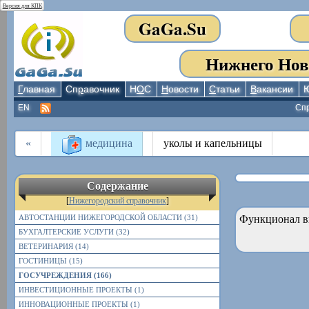
Версия для КПК
GaGa.Su
Нижнего Нов
Г
лавная
Сп
р
авочник
Н
О
С
Н
овости
С
татьи
В
акансии
EN
Сп
«
медицина
уколы и капельницы
Содержание
[
Нижегородский справочник
]
АВТОСТАНЦИИ НИЖЕГОРОДСКОЙ ОБЛАСТИ (31)
Функционал в
БУХГАЛТЕРСКИЕ УСЛУГИ (32)
ВЕТЕРИНАРИЯ (14)
ГОСТИНИЦЫ (15)
ГОСУЧРЕЖДЕНИЯ (166)
ИНВЕСТИЦИОННЫЕ ПРОЕКТЫ (1)
ИННОВАЦИОННЫЕ ПРОЕКТЫ (1)