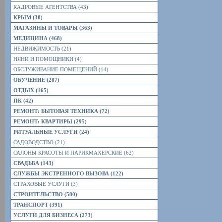
КАДРОВЫЕ АГЕНТСТВА (43)
КРЫМ (38)
МАГАЗИНЫ И ТОВАРЫ (363)
МЕДИЦИНА (468)
НЕДВИЖИМОСТЬ (21)
НЯНИ И ПОМОЩНИКИ (4)
ОБСЛУЖИВАНИЕ ПОМЕЩЕНИЙ (14)
ОБУЧЕНИЕ (287)
ОТДЫХ (165)
ПК (42)
РЕМОНТ: БЫТОВАЯ ТЕХНИКА (72)
РЕМОНТ: КВАРТИРЫ (295)
РИТУАЛЬНЫЕ УСЛУГИ (24)
САДОВОДСТВО (21)
САЛОНЫ КРАСОТЫ И ПАРИКМАХЕРСКИЕ (62)
СВАДЬБА (143)
СЛУЖБЫ ЭКСТРЕННОГО ВЫЗОВА (122)
СТРАХОВЫЕ УСЛУГИ (3)
СТРОИТЕЛЬСТВО (580)
ТРАНСПОРТ (391)
УСЛУГИ ДЛЯ БИЗНЕСА (273)