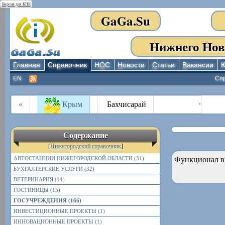
Версия для КПК
GaGa.Su
Нижнего Нов
Г
лавная
Сп
р
авочник
Н
О
С
Н
овости
С
татьи
В
акансии
EN
Сп
.
«
Крым
Бахчисарай
Содержание
[
Нижегородский справочник
]
АВТОСТАНЦИИ НИЖЕГОРОДСКОЙ ОБЛАСТИ (31)
Функционал в
БУХГАЛТЕРСКИЕ УСЛУГИ (32)
ВЕТЕРИНАРИЯ (14)
ГОСТИНИЦЫ (15)
ГОСУЧРЕЖДЕНИЯ (166)
ИНВЕСТИЦИОННЫЕ ПРОЕКТЫ (1)
ИННОВАЦИОННЫЕ ПРОЕКТЫ (1)