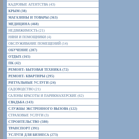
КАДРОВЫЕ АГЕНТСТВА (43)
КРЫМ (38)
МАГАЗИНЫ И ТОВАРЫ (363)
МЕДИЦИНА (468)
НЕДВИЖИМОСТЬ (21)
НЯНИ И ПОМОЩНИКИ (4)
ОБСЛУЖИВАНИЕ ПОМЕЩЕНИЙ (14)
ОБУЧЕНИЕ (287)
ОТДЫХ (165)
ПК (42)
РЕМОНТ: БЫТОВАЯ ТЕХНИКА (72)
РЕМОНТ: КВАРТИРЫ (295)
РИТУАЛЬНЫЕ УСЛУГИ (24)
САДОВОДСТВО (21)
САЛОНЫ КРАСОТЫ И ПАРИКМАХЕРСКИЕ (62)
СВАДЬБА (143)
СЛУЖБЫ ЭКСТРЕННОГО ВЫЗОВА (122)
СТРАХОВЫЕ УСЛУГИ (3)
СТРОИТЕЛЬСТВО (580)
ТРАНСПОРТ (391)
УСЛУГИ ДЛЯ БИЗНЕСА (273)