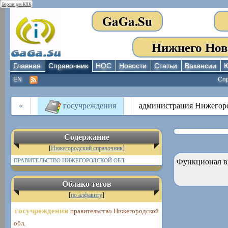
Версия для КПК
GaGa.Su
Нижнего Нов
Г
лавная
Сп
р
авочник
Н
О
С
Н
овости
С
татьи
В
акансии
EN
Сп
«
госучреждения
администрация Нижегоро
Содержание
[
Нижегородский справочник
]
ПРАВИТЕЛЬСТВО НИЖЕГОРОДСКОЙ ОБЛ.
Функционал в
Облако тегов
[
по алфавиту
]
госучреждения
правительство Нижегородской
обл.