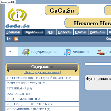
Версия для КПК
GaGa.Su
Нижнего Нов
Г
лавная
Сп
р
авочник
Н
О
С
Н
овости
С
татьи
В
акансии
EN
Сп
«
госучреждения
медицина
рит
Содержание
[
Нижегородский справочник
]
АВТОСТАНЦИИ НИЖЕГОРОДСКОЙ ОБЛАСТИ (31)
Функционал в
БУХГАЛТЕРСКИЕ УСЛУГИ (32)
ВЕТЕРИНАРИЯ (14)
ГОСТИНИЦЫ (15)
ГОСУЧРЕЖДЕНИЯ (166)
ИНВЕСТИЦИОННЫЕ ПРОЕКТЫ (1)
ИННОВАЦИОННЫЕ ПРОЕКТЫ (1)