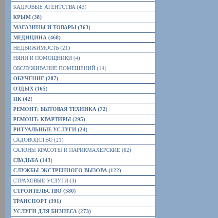
КАДРОВЫЕ АГЕНТСТВА (43)
КРЫМ (38)
МАГАЗИНЫ И ТОВАРЫ (363)
МЕДИЦИНА (468)
НЕДВИЖИМОСТЬ (21)
НЯНИ И ПОМОЩНИКИ (4)
ОБСЛУЖИВАНИЕ ПОМЕЩЕНИЙ (14)
ОБУЧЕНИЕ (287)
ОТДЫХ (165)
ПК (42)
РЕМОНТ: БЫТОВАЯ ТЕХНИКА (72)
РЕМОНТ: КВАРТИРЫ (295)
РИТУАЛЬНЫЕ УСЛУГИ (24)
САДОВОДСТВО (21)
САЛОНЫ КРАСОТЫ И ПАРИКМАХЕРСКИЕ (62)
СВАДЬБА (143)
СЛУЖБЫ ЭКСТРЕННОГО ВЫЗОВА (122)
СТРАХОВЫЕ УСЛУГИ (3)
СТРОИТЕЛЬСТВО (580)
ТРАНСПОРТ (391)
УСЛУГИ ДЛЯ БИЗНЕСА (273)