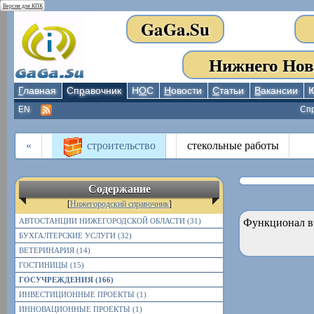
Версия для КПК
GaGa.Su
Нижнего Нов
Г
лавная
Сп
р
авочник
Н
О
С
Н
овости
С
татьи
В
акансии
EN
Сп
«
строительство
стекольные работы
Содержание
[
Нижегородский справочник
]
АВТОСТАНЦИИ НИЖЕГОРОДСКОЙ ОБЛАСТИ (31)
Функционал в
БУХГАЛТЕРСКИЕ УСЛУГИ (32)
ВЕТЕРИНАРИЯ (14)
ГОСТИНИЦЫ (15)
ГОСУЧРЕЖДЕНИЯ (166)
ИНВЕСТИЦИОННЫЕ ПРОЕКТЫ (1)
ИННОВАЦИОННЫЕ ПРОЕКТЫ (1)