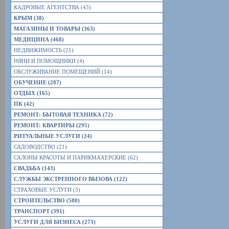
КАДРОВЫЕ АГЕНТСТВА (43)
КРЫМ (38)
МАГАЗИНЫ И ТОВАРЫ (363)
МЕДИЦИНА (468)
НЕДВИЖИМОСТЬ (21)
НЯНИ И ПОМОЩНИКИ (4)
ОБСЛУЖИВАНИЕ ПОМЕЩЕНИЙ (14)
ОБУЧЕНИЕ (287)
ОТДЫХ (165)
ПК (42)
РЕМОНТ: БЫТОВАЯ ТЕХНИКА (72)
РЕМОНТ: КВАРТИРЫ (295)
РИТУАЛЬНЫЕ УСЛУГИ (24)
САДОВОДСТВО (21)
САЛОНЫ КРАСОТЫ И ПАРИКМАХЕРСКИЕ (62)
СВАДЬБА (143)
СЛУЖБЫ ЭКСТРЕННОГО ВЫЗОВА (122)
СТРАХОВЫЕ УСЛУГИ (3)
СТРОИТЕЛЬСТВО (580)
ТРАНСПОРТ (391)
УСЛУГИ ДЛЯ БИЗНЕСА (273)